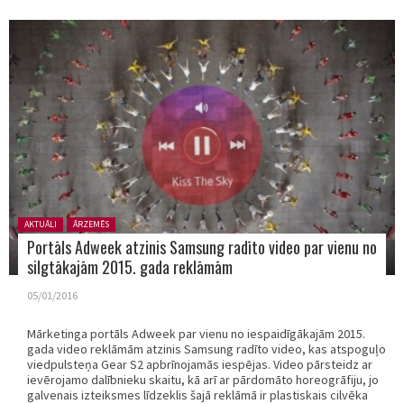
Posted in:
AKTUĀLI
ĀRZEMĒS
Portāls Adweek atzinis Samsung radīto video par vienu no
silgtākajām 2015. gada reklāmām
05/01/2016
Mārketinga portāls Adweek par vienu no iespaidīgākajām 2015.
gada video reklāmām atzinis Samsung radīto video, kas atspoguļo
viedpulsteņa Gear S2 apbrīnojamās iespējas. Video pārsteidz ar
ievērojamo dalībnieku skaitu, kā arī ar pārdomāto horeogrāfiju, jo
galvenais izteiksmes līdzeklis šajā reklāmā ir plastiskais cilvēka