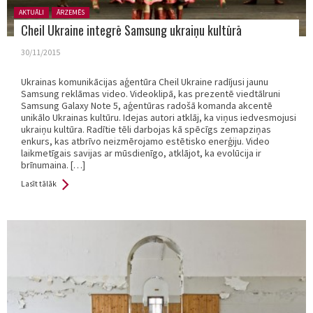
Posted in:
AKTUĀLI
ĀRZEMĒS
Cheil Ukraine integrē Samsung ukraiņu kultūrā
30/11/2015
Ukrainas komunikācijas aģentūra Cheil Ukraine radījusi jaunu
Samsung reklāmas video. Videoklipā, kas prezentē viedtālruni
Samsung Galaxy Note 5, aģentūras radošā komanda akcentē
unikālo Ukrainas kultūru. Idejas autori atklāj, ka viņus iedvesmojusi
ukraiņu kultūra. Radītie tēli darbojas kā spēcīgs zemapziņas
enkurs, kas atbrīvo neizmērojamo estētisko enerģiju. Video
laikmetīgais savijas ar mūsdienīgo, atklājot, ka evolūcija ir
brīnumaina. […]
Lasīt tālāk