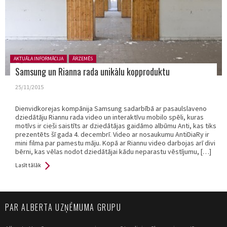
Posted in:
AKTUĀLA INFORMĀCIJA
ĀRZEMĒS
Samsung un Rianna rada unikālu kopproduktu
25/11/2015
Dienvidkorejas kompānija Samsung sadarbībā ar pasaulslaveno
dziedātāju Riannu rada video un interaktīvu mobilo spēli, kuras
motīvs ir cieši saistīts ar dziedātājas gaidāmo albūmu Anti, kas tiks
prezentēts šī gada 4. decembrī. Video ar nosaukumu AntiDiaRy ir
mini filma par pamestu māju. Kopā ar Riannu video darbojas arī divi
bērni, kas vēlas nodot dziedātājai kādu neparastu vēstījumu, […]
Lasīt tālāk
PAR ALBERTA UZŅĒMUMA GRUPU