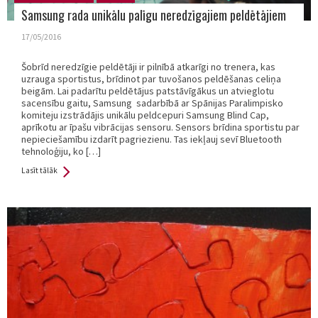
Samsung rada unikālu palīgu neredzīgajiem peldētājiem
17/05/2016
Šobrīd neredzīgie peldētāji ir pilnībā atkarīgi no trenera, kas
uzrauga sportistus, brīdinot par tuvošanos peldēšanas celiņa
beigām. Lai padarītu peldētājus patstāvīgākus un atvieglotu
sacensību gaitu, Samsung sadarbībā ar Spānijas Paralimpisko
komiteju izstrādājis unikālu peldcepuri Samsung Blind Cap,
aprīkotu ar īpašu vibrācijas sensoru. Sensors brīdina sportistu par
nepieciešamību izdarīt pagriezienu. Tas iekļauj sevī Bluetooth
tehnoloģiju, ko […]
Lasīt tālāk