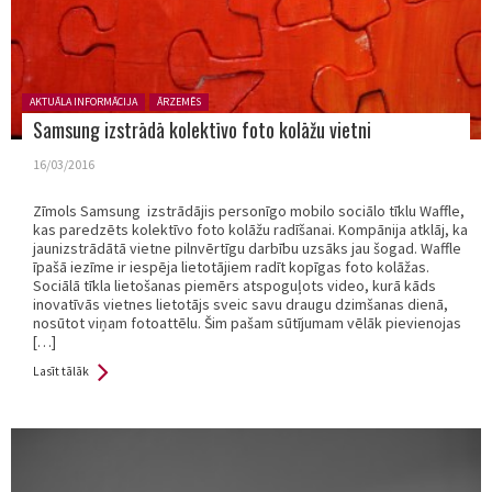
Posted in:
AKTUĀLA INFORMĀCIJA
ĀRZEMĒS
Samsung izstrādā kolektīvo foto kolāžu vietni
16/03/2016
Zīmols Samsung izstrādājis personīgo mobilo sociālo tīklu Waffle,
kas paredzēts kolektīvo foto kolāžu radīšanai. Kompānija atklāj, ka
jaunizstrādātā vietne pilnvērtīgu darbību uzsāks jau šogad. Waffle
īpašā iezīme ir iespēja lietotājiem radīt kopīgas foto kolāžas.
Sociālā tīkla lietošanas piemērs atspoguļots video, kurā kāds
inovatīvās vietnes lietotājs sveic savu draugu dzimšanas dienā,
nosūtot viņam fotoattēlu. Šim pašam sūtījumam vēlāk pievienojas
[…]
Lasīt tālāk