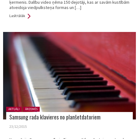
ķermenis. Dalību video ņēma 150 dejotāji, kas ar savām kustībām
atveidoja viedpulksteņa formas un […]
Lasīt tālāk
Posted in:
AKTUĀLI
ĀRZEMĒS
Samsung rada klavieres no planšetdatoriem
23/12/2015