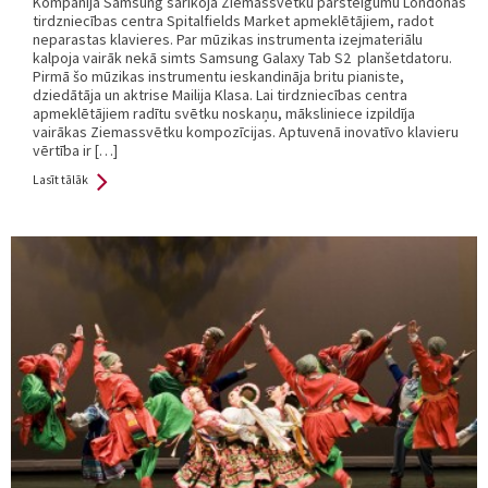
Kompānija Samsung sarīkoja Ziemassvētku pārsteigumu Londonas
tirdzniecības centra Spitalfields Market apmeklētājiem, radot
neparastas klavieres. Par mūzikas instrumenta izejmateriālu
kalpoja vairāk nekā simts Samsung Galaxy Tab S2 planšetdatoru.
Pirmā šo mūzikas instrumentu ieskandināja britu pianiste,
dziedātāja un aktrise Mailija Klasa. Lai tirdzniecības centra
apmeklētājiem radītu svētku noskaņu, māksliniece izpildīja
vairākas Ziemassvētku kompozīcijas. Aptuvenā inovatīvo klavieru
vērtība ir […]
Lasīt tālāk