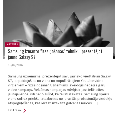
Posted
ĀRZEMĒS
in:
Samsung izmanto "izsaiņošanas" tehniku, prezentējot
jauno Galaxy S7
15/02/2016
Samsung uzņēmums, prezentējot savu jaunāko viedtālruni Galaxy
S7, iespaidojušies no viena no populārākajiem Youtube video
virzieniem – “izsaiņošana”. Uzņēmums izveidojis nedēļas garu
video kampaņu. Reklāmas kampaņas mērķis ir ļaut ielūkoties
jaunajā ierīcē, īsti nenojaušot, kā tā īsti izskatās. Samsung spēris
vienu soli uz priekšu, atsakoties no ierastās profesionāļu viedokļu
atspoguļošanas, kas ierasti uzskaita galvenās ierīces […]
Lasīt tālāk