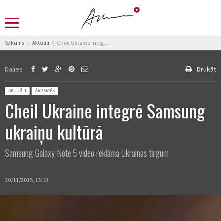
You are here:
Sākums
Aktuāli
Cheil Ukraine integrē Samsung ukraiņu kultūrā
Dalies
Drukāt
Posted in:
AKTUĀLI
ĀRZEMĒS
Cheil Ukraine integrē Samsung
ukraiņu kultūrā
Samsung Galaxy Note 5 video reklāma Ukrainas tirgum
30/11/2015, 13:13