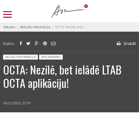
You are here:
Sākums
Aktuāla informācija
OCTA: Nezīlē, bet ielādē LTAB OCTA aplikāciju!
Dalies
Drukāt
Posted in:
AKTUĀLA INFORMĀCIJA
REKLĀMPARKS
OCTA: Nezīlē, bet ielādē LTAB
OCTA aplikāciju!
30/11/2015, 12:39