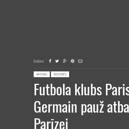
Dalies
Posted in:
AKTUĀLI
ĀRZEMĒS
Futbola klubs Pari
Germain pauž atba
Parīzei