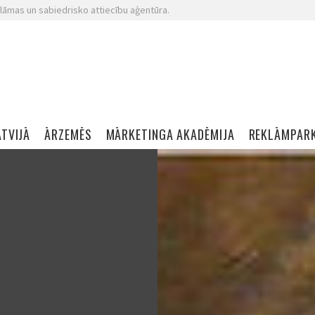
lāmas un sabiedrisko attiecību aģentūra.
ATVIJĀ
ĀRZEMĒS
MĀRKETINGA AKADĒMIJA
REKLĀMPAR