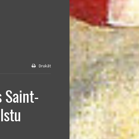
Drukāt
s Saint-
lstu