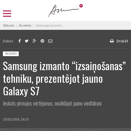
You are here:
Sākums
Ārzemēs
Samsung izmanto “izsaiņošanas” tehniku, prezentējot jauno Galaxy S7
Dalies
Drukāt
Posted in:
ĀRZEMĒS
Samsung izmanto “izsaiņošanas”
tehniku, prezentējot jauno
Galaxy S7
Ieskats pirmajos vērtējumos, neatklājot jauno viedtālruni
15/02/2016, 16:25