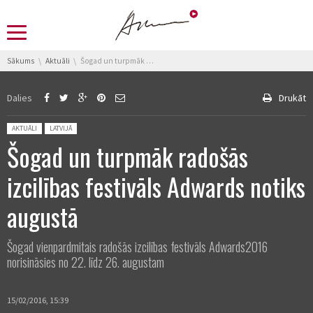
You are here:
Sākums
Aktuāli
Šogad un turpmāk radošās izcilības festivāls Adwards notiks augustā
Dalies
Drukāt
Posted in:
AKTUĀLI
LATVIJĀ
Šogad un turpmāk radošās
izcilības festivāls Adwards notiks
augustā
Šogad vienpardmitais radošās izcilības festivāls Adwards2016
norisināsies no 22. līdz 26. augustam
15/02/2016, 15:39