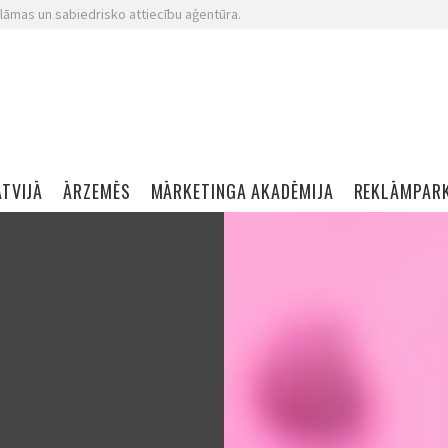
lāmas un sabiedrisko attiecību aģentūra.
ATVIJĀ
ĀRZEMĒS
MĀRKETINGA AKADĒMIJA
REKLĀMPAR