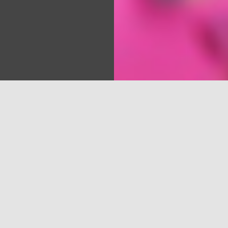
Sea
s dārzā jau piecpadsmito reizi tiks pasniegtas Radošās