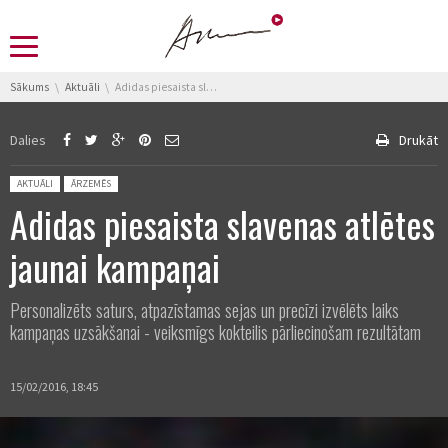
You are here:
Sākums
Aktuāli
Adidas piesaista slavenas atlētes jaunai kampaņai
Dalies
Drukāt
Posted in:
AKTUĀLI
ĀRZEMĒS
Adidas piesaista slavenas atlētes
jaunai kampaņai
Personalizēts saturs, atpazīstamas sejas un precīzi izvēlēts laiks
kampaņas uzsākšanai - veiksmīgs kokteilis pārliecinošam rezultātam
15/02/2016, 18:45