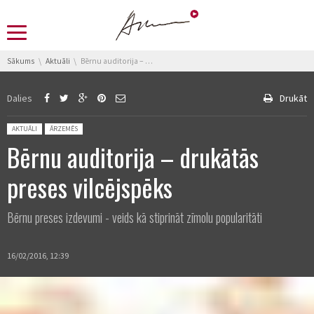
You are here:
Sākums
Aktuāli
Bērnu auditorija – drukātās preses vilcējspēks
Dalies
Drukāt
Posted in:
AKTUĀLI
ĀRZEMĒS
Bērnu auditorija – drukātās
preses vilcējspēks
Bērnu preses izdevumi - veids kā stiprināt zīmolu popularitāti
16/02/2016, 12:39