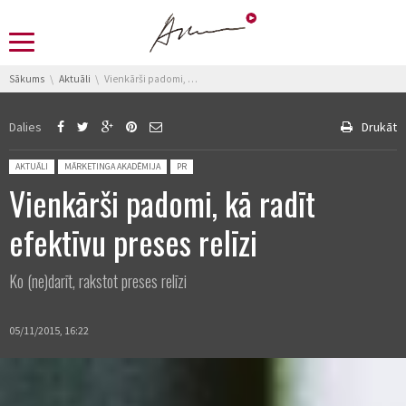
You are here:
Sākums
Aktuāli
Vienkārši padomi, kā radīt efektīvu preses relīzi
Dalies
Drukāt
Posted in:
AKTUĀLI
MĀRKETINGA AKADĒMIJA
PR
Vienkārši padomi, kā radīt
efektīvu preses relīzi
Ko (ne)darīt, rakstot preses relīzi
05/11/2015, 16:22