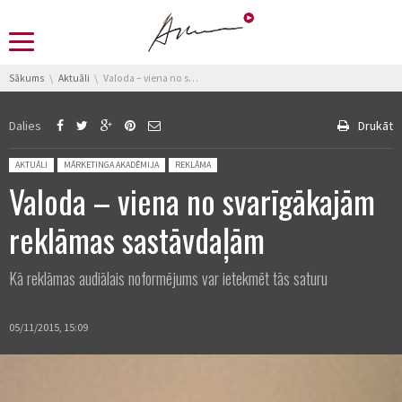
You are here:
Sākums
Aktuāli
Valoda – viena no svarīgākajām reklāmas sastāvdaļām
Dalies
Drukāt
Posted in:
AKTUĀLI
MĀRKETINGA AKADĒMIJA
REKLĀMA
Valoda – viena no svarīgākajām
reklāmas sastāvdaļām
Kā reklāmas audiālais noformējums var ietekmēt tās saturu
05/11/2015, 15:09