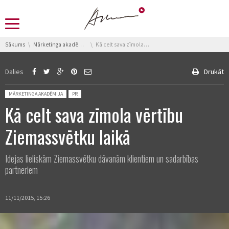
You are here:
Sākums
Mārketinga akadēmija
Kā celt sava zīmola vērtību Ziemassvētku laikā
Dalies
Drukāt
Posted in:
MĀRKETINGA AKADĒMIJA
PR
Kā celt sava zīmola vērtību
Ziemassvētku laikā
Idejas lieliskām Ziemassvētku dāvanām klientiem un sadarbības
partneriem
11/11/2015, 15:26