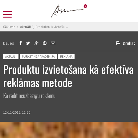
You are here:
Sākums
Aktuāli
Produktu izvietošana kā efektīva reklāmas metode
Dalies
Drukāt
Posted in:
AKTUĀLI
MĀRKETINGA AKADĒMIJA
REKLĀMA
Produktu izvietošana kā efektīva
reklāmas metode
Kā radīt neuzbāzīgu reklāmu
12/11/2015, 11:50