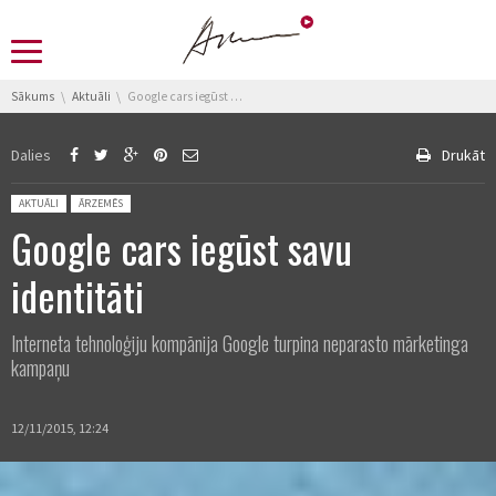
You are here:
Sākums
Aktuāli
Google cars iegūst savu identitāti
Dalies
Drukāt
Posted in:
AKTUĀLI
ĀRZEMĒS
Google cars iegūst savu
identitāti
Interneta tehnoloģiju kompānija Google turpina neparasto mārketinga
kampaņu
12/11/2015, 12:24