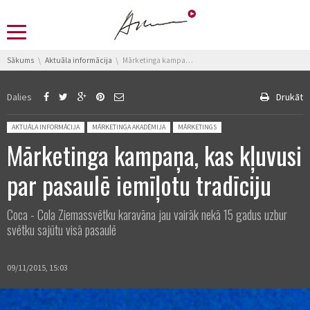
You are here:
Sākums
Aktuāla informācija
Mārketinga kampaņa, kas kļuvusi par pasaulē iemīļotu tradīciju
Dalies
Drukāt
Posted in:
AKTUĀLA INFORMĀCIJA
MĀRKETINGA AKADĒMIJA
MĀRKETINGS
Mārketinga kampaņa, kas kļuvusi
par pasaulē iemīļotu tradīciju
Coca - Cola Ziemassvētku karavāna jau vairāk nekā 15 gadus uzbur
svētku sajūtu visā pasaulē
09/11/2015, 15:03