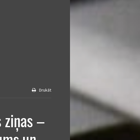
Drukāt
s ziņas –
gums un