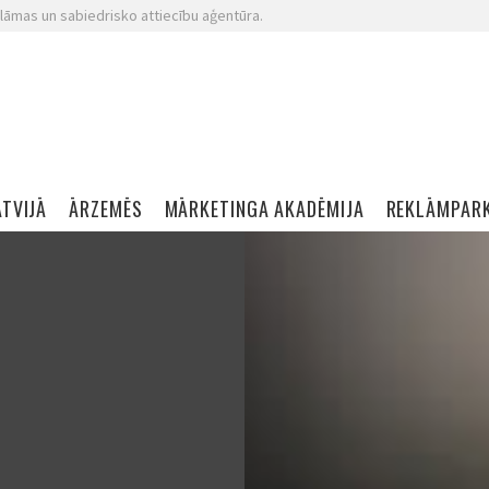
lāmas un sabiedrisko attiecību aģentūra.
ATVIJĀ
ĀRZEMĒS
MĀRKETINGA AKADĒMIJA
REKLĀMPAR