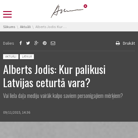
You are here:
Sākums
Aktuāli
Alberts Jodis: Kur palikusi Latvijas ceturtā vara?
Dalies
Drukāt
Posted in:
AKTUĀLI
LATVIJĀ
Alberts Jodis: Kur palikusi
Latvijas ceturtā vara?
Vai liela daļa mediju vairāk kalpo saviem personīgajiem mērķiem?
09/11/2015, 14:36