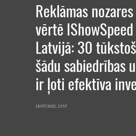
Reklāmas nozares 
vērtē IShowSpeed v
Latvijā: 30 tūkstoš
šādu sabiedrības 
ir ļoti efektīva inv
18/07/2025, 13:57