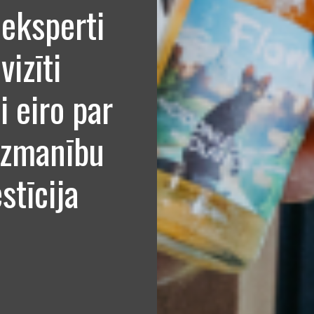
eksperti
izīti
i eiro par
uzmanību
estīcija