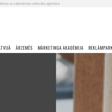
lāmas un sabiedrisko attiecību aģentūra.
ATVIJĀ
ĀRZEMĒS
MĀRKETINGA AKADĒMIJA
REKLĀMPAR