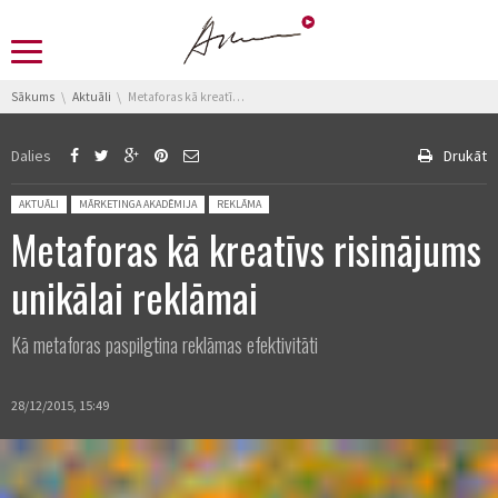
You are here:
Sākums
Aktuāli
Metaforas kā kreatīvs risinājums unikālai reklāmai
Dalies
Drukāt
Posted in:
AKTUĀLI
MĀRKETINGA AKADĒMIJA
REKLĀMA
Metaforas kā kreatīvs risinājums
unikālai reklāmai
Kā metaforas paspilgtina reklāmas efektivitāti
28/12/2015, 15:49