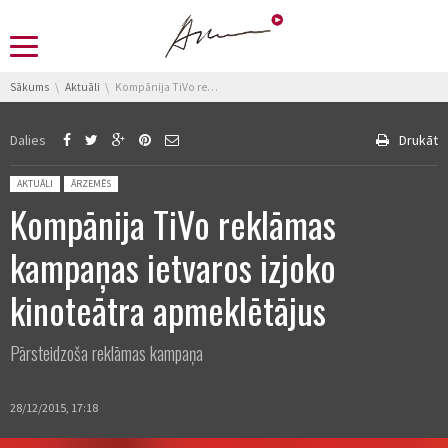
You are here:
Sākums
Aktuāli
Kompānija TiVo reklāmas kampaņas ietvaros izjoko kinoteātra apmeklētājus
Dalies
Drukāt
Posted in:
AKTUĀLI
ĀRZEMĒS
Kompānija TiVo reklāmas
kampaņas ietvaros izjoko
kinoteātra apmeklētājus
Pārsteidzoša reklāmas kampaņa
28/12/2015, 17:18