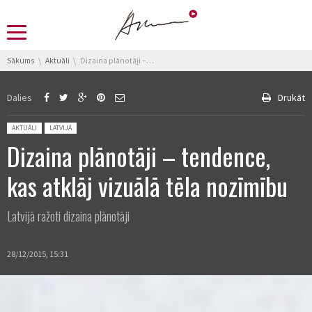
You are here:
Sākums
Aktuāli
Dizaina plānotāji – tendence, kas atklāj vizuālā tēla nozīmību
Dalies
Drukāt
Posted in:
AKTUĀLI
LATVIJĀ
Dizaina plānotāji – tendence,
kas atklāj vizuālā tēla nozīmību
Latvijā ražoti dizaina plānotāji
28/12/2015, 15:31