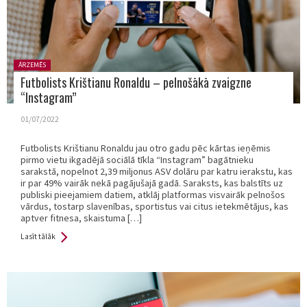
Posted
ĀRZEMĒS
in:
Futbolists Krištianu Ronaldu – pelnošākā zvaigzne
“Instagram”
01/07/2022
Futbolists Krištianu Ronaldu jau otro gadu pēc kārtas ieņēmis
pirmo vietu ikgadējā sociālā tīkla “Instagram” bagātnieku
sarakstā, nopelnot 2,39 miljonus ASV dolāru par katru ierakstu, kas
ir par 49% vairāk nekā pagājušajā gadā. Saraksts, kas balstīts uz
publiski pieejamiem datiem, atklāj platformas visvairāk pelnošos
vārdus, tostarp slavenības, sportistus vai citus ietekmētājus, kas
aptver fitnesa, skaistuma […]
Lasīt tālāk