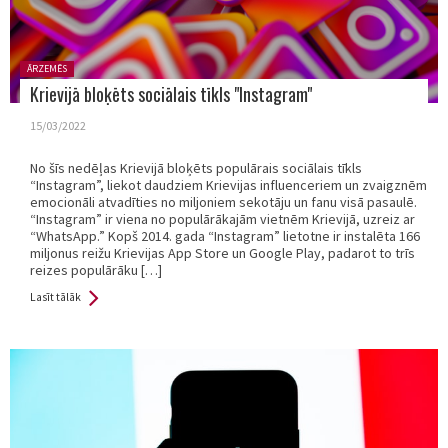
Posted
ĀRZEMĒS
in:
Krievijā bloķēts sociālais tīkls "Instagram"
15/03/2022
No šīs nedēļas Krievijā bloķēts populārais sociālais tīkls
“Instagram”, liekot daudziem Krievijas influenceriem un zvaigznēm
emocionāli atvadīties no miljoniem sekotāju un fanu visā pasaulē.
“Instagram” ir viena no populārākajām vietnēm Krievijā, uzreiz ar
“WhatsApp.” Kopš 2014. gada “Instagram” lietotne ir instalēta 166
miljonus reižu Krievijas App Store un Google Play, padarot to trīs
reizes populārāku […]
Lasīt tālāk