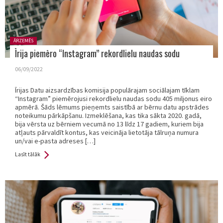
Posted
ĀRZEMĒS
in:
Īrija piemēro “Instagram” rekordlielu naudas sodu
06/09/2022
Īrijas Datu aizsardzības komisija populārajam sociālajam tīklam
“Instagram” piemērojusi rekordlielu naudas sodu 405 miljonus eiro
apmērā. Šāds lēmums pieņemts saistībā ar bērnu datu apstrādes
noteikumu pārkāpšanu. Izmeklēšana, kas tika sākta 2020. gadā,
bija vērsta uz bērniem vecumā no 13 līdz 17 gadiem, kuriem bija
atļauts pārvaldīt kontus, kas veicināja lietotāja tālruņa numura
un/vai e-pasta adreses […]
Lasīt tālāk