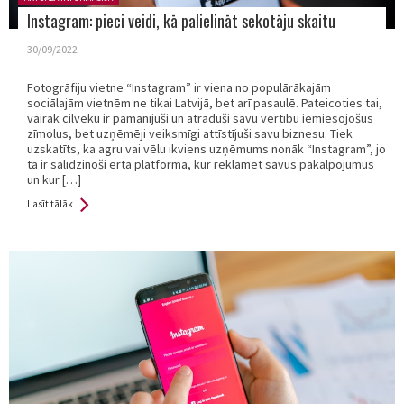
Instagram: pieci veidi, kā palielināt sekotāju skaitu
30/09/2022
Fotogrāfiju vietne “Instagram” ir viena no populārākajām
sociālajām vietnēm ne tikai Latvijā, bet arī pasaulē. Pateicoties tai,
vairāk cilvēku ir pamanījuši un atraduši savu vērtību iemiesojošus
zīmolus, bet uzņēmēji veiksmīgi attīstījuši savu biznesu. Tiek
uzskatīts, ka agru vai vēlu ikviens uzņēmums nonāk “Instagram”, jo
tā ir salīdzinoši ērta platforma, kur reklamēt savus pakalpojumus
un kur […]
Lasīt tālāk