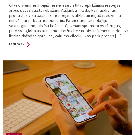
Cilvēki vienmēr ir bijuši ieinteresēti atklāt iepirkšanās iespējas
ārpus savas valsts robežām. Atšķirība ir tāda, ka mūsdienās
produktus visā pasaulē ir iespējams atklāt un iegādāties vienā
mirklī — ar pirksta nospiedumu. Pateicoties tehnoloģiju
sasniegumiem, cilvēki tiešsaistē, izmantojot mobilos tālruņus,
piedzīvo globālas atklāsmes brīžus bez nepieciešamības ceļot. Kā
liecina dažādas aptaujas, vairums cilvēku, kas pērk preces […]
Lasīt tālāk