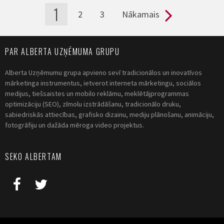
1
2
3
Nākamais
Pages
PAR ALBERTA UZŅĒMUMA GRUPU
Alberta Uzņēmumu grupa apvieno sevī tradicionālos un inovatīvos
mārketinga instrumentus, ietverot interneta mārketingu, sociālos
medijus, tiešsaistes un mobilo reklāmu, meklētājprogrammas
optimizāciju (SEO), zīmolu izstrādāšanu, tradicionālo druku,
sabiedriskās attiecības, grafisko dizainu, mediju plānošanu, animāciju,
fotogrāfiju un dažāda mēroga video projektus.
SEKO ALBERTAM