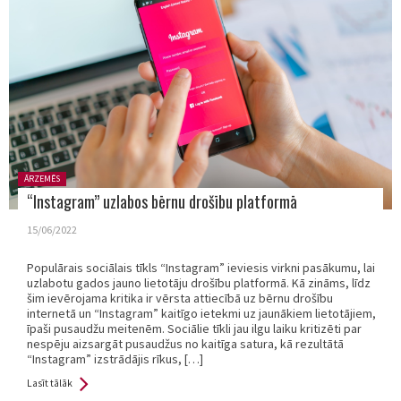
Posted
ĀRZEMĒS
in:
“Instagram” uzlabos bērnu drošību platformā
15/06/2022
Populārais sociālais tīkls “Instagram” ieviesis virkni pasākumu, lai
uzlabotu gados jauno lietotāju drošību platformā. Kā zināms, līdz
šim ievērojama kritika ir vērsta attiecībā uz bērnu drošību
internetā un “Instagram” kaitīgo ietekmi uz jaunākiem lietotājiem,
īpaši pusaudžu meitenēm. Sociālie tīkli jau ilgu laiku kritizēti par
nespēju aizsargāt pusaudžus no kaitīga satura, kā rezultātā
“Instagram” izstrādājis rīkus, […]
Lasīt tālāk