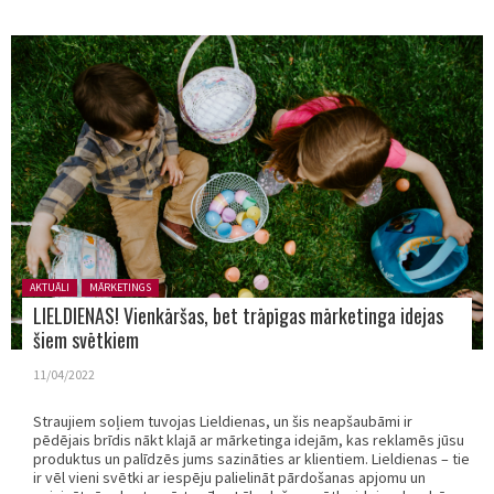
Posted in:
AKTUĀLI
MĀRKETINGS
LIELDIENAS! Vienkāršas, bet trāpīgas mārketinga idejas
šiem svētkiem
11/04/2022
Straujiem soļiem tuvojas Lieldienas, un šis neapšaubāmi ir
pēdējais brīdis nākt klajā ar mārketinga idejām, kas reklamēs jūsu
produktus un palīdzēs jums sazināties ar klientiem. Lieldienas – tie
ir vēl vieni svētki ar iespēju palielināt pārdošanas apjomu un