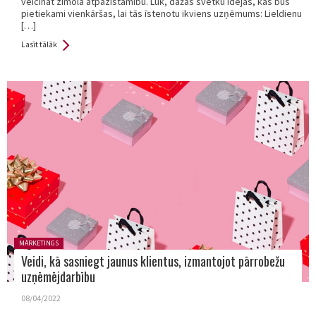
veicināt zīmola atpazīstamību. Lūk, dažas svētku idejas, kas būs
pietiekami vienkāršas, lai tās īstenotu ikviens uzņēmums: Lieldienu
[…]
Lasīt tālāk
Posted in:
MĀRKETINGS
Veidi, kā sasniegt jaunus klientus, izmantojot pārrobežu
uzņēmējdarbību
08/04/2022