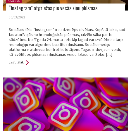
Posted
ĀRZEMĒS
in:
“Instagram” atgriežas pie vecās ziņu plūsmas
30/03/2022
Sociālais tīkls “Instagram” ir sadzirdējis cilvēkus. Kopš tā laika, kad
tas atbrīvojās no hronoloģiskās plūsmas, cilvēki sāka par to
sūdzēties. No šī gada 24. marta lietotāji tagad var izvēlēties starp
hronoloģiju vai algoritmu balstītu ritināšanu. Sociālo mediju
platforma ir atdevusi kontroli lietotājiem. Tagad ir divi jauni veidi,
kā izvēlēties plūsmas ritināšanas veidu: Izlase vai Seko. […]
Lasīt tālāk