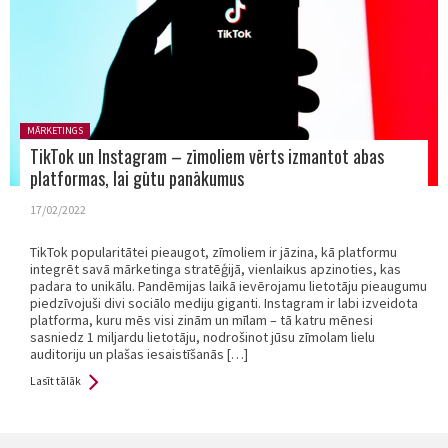
Posted in:
MĀRKETINGS
TikTok un Instagram – zīmoliem vērts izmantot abas
platformas, lai gūtu panākumus
17/02/2022
TikTok popularitātei pieaugot, zīmoliem ir jāzina, kā platformu
integrēt savā mārketinga stratēģijā, vienlaikus apzinoties, kas
padara to unikālu. Pandēmijas laikā ievērojamu lietotāju pieaugumu
piedzīvojuši divi sociālo mediju giganti. Instagram ir labi izveidota
platforma, kuru mēs visi zinām un mīlam – tā katru mēnesi
sasniedz 1 miljardu lietotāju, nodrošinot jūsu zīmolam lielu
auditoriju un plašas iesaistīšanās […]
Lasīt tālāk