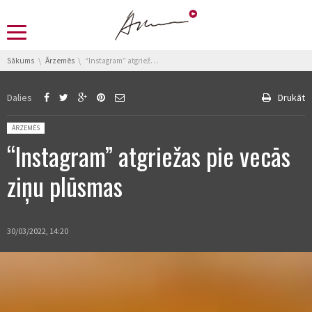
You are here:
Sākums
Ārzemēs
“Instagram” atgriežas pie vecās ziņu plūsmas
Dalies
Drukāt
Posted in:
ĀRZEMĒS
“Instagram” atgriežas pie vecās
ziņu plūsmas
30/03/2022, 14:20