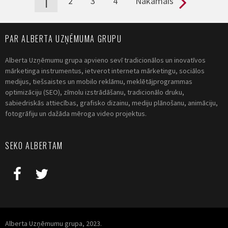
1
2
3
4
Nākamais
PAR ALBERTA UZŅĒMUMA GRUPU
Alberta Uzņēmumu grupa apvieno sevī tradicionālos un inovatīvos
mārketinga instrumentus, ietverot interneta mārketingu, sociālos
medijus, tiešsaistes un mobilo reklāmu, meklētājprogrammas
optimizāciju (SEO), zīmolu izstrādāšanu, tradicionālo druku,
sabiedriskās attiecības, grafisko dizainu, mediju plānošanu, animāciju,
fotogrāfiju un dažāda mēroga video projektus.
SEKO ALBERTAM
Alberta Uzņēmumu grupa, 2023.