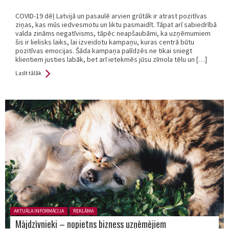
COVID-19 dēļ Latvijā un pasaulē arvien grūtāk ir atrast pozitīvas
ziņas, kas mūs iedvesmotu un liktu pasmaidīt. Tāpat arī sabiedrībā
valda zināms negatīvisms, tāpēc neapšaubāmi, ka uzņēmumiem
šis ir lielisks laiks, lai izveidotu kampaņu, kuras centrā būtu
pozitīvas emocijas. Šāda kampaņa palīdzēs ne tikai sniegt
klientiem justies labāk, bet arī ietekmēs jūsu zīmola tēlu un […]
Lasīt tālāk
Posted in:
AKTUĀLA INFORMĀCIJA
REKLĀMA
Mājdzīvnieki – nopietns bizness uzņēmējiem