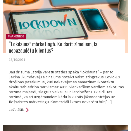
Posted in:
MĀRKETINGS
“Lokdauns” mārketingā. Ko darīt zīmoliem, lai
nepazaudētu klientus?
18/10/2021
Jau drīzumā Latvijā varētu stāties spēkā “lokdauns” – par to
liecina likumdevēju aicinājums noteikt valstī stingrākus Covid-19
drošības pasākumus, kuri nekavējoties samazinātu kontaktu
skaitu sabiedrībā par vismaz 40%. Vienkāršiem vārdiem sakot, tas
nozīmē mājsēdi, slēgtus veikalus un ierobežotu izklaidi. Tas
nozīmē, ka arī uzņēmumiem kādu laiku būs jākoncentrējas uz
tiešsaistes mārketingu. Komerciāli likmes nevarētu būt […]
Lasīt tālāk