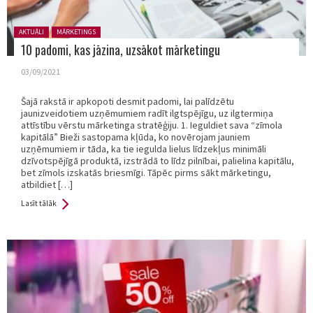
Posted in:
AKTUĀLI
MĀRKETINGS
10 padomi, kas jāzina, uzsākot mārketingu
03/09/2021
Šajā rakstā ir apkopoti desmit padomi, lai palīdzētu
jaunizveidotiem uzņēmumiem radīt ilgtspējīgu, uz ilgtermiņa
attīstību vērstu mārketinga stratēģiju. 1. Ieguldiet sava “zīmola
kapitālā” Bieži sastopama kļūda, ko novērojam jauniem
uzņēmumiem ir tāda, ka tie iegulda lielus līdzekļus minimāli
dzīvotspējīgā produktā, izstrādā to līdz pilnībai, palielina kapitālu,
bet zīmols izskatās briesmīgi. Tāpēc pirms sākt mārketingu,
atbildiet […]
Lasīt tālāk