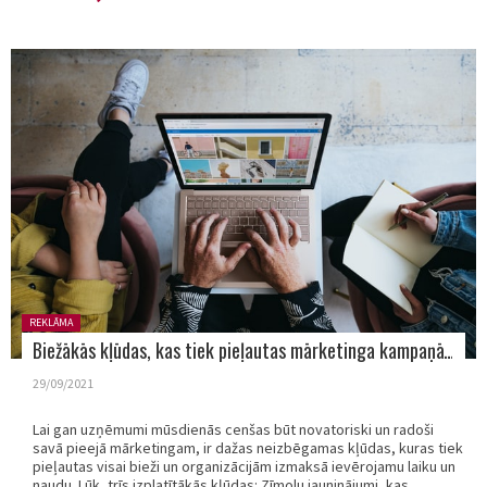
Posted
REKLĀMA
in:
Biežākās kļūdas, kas tiek pieļautas mārketinga kampaņās
29/09/2021
Lai gan uzņēmumi mūsdienās cenšas būt novatoriski un radoši
savā pieejā mārketingam, ir dažas neizbēgamas kļūdas, kuras tiek
pieļautas visai bieži un organizācijām izmaksā ievērojamu laiku un
naudu. Lūk, trīs izplatītākās kļūdas: Zīmolu jauninājumi, kas