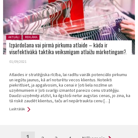
Posted in:
AKTUĀLI
REKLĀMA
Izpārdošana vai pirmā pirkuma atlaide – kāda ir
visefektīvākā taktika veiksmīgam atlaižu mārketingam?
01/09/2021
Atlaides ir stratēģiska rīcība, lai radītu vairāk potenciālo pirkumu
un iegūtu jaunus, kā arī noturētu vecos klientus. Noteikti
piekritīsiet, ja apgalvosim, ka cenai ir ļoti liela nozīme un
uzņēmumiem ir ļoti svarīgi izmantot pareizo cenu stratēģiju.
Daudzi uzņēmēji atzīst, ka ilgstoši netur augstas cenas, jo zina, ka
tā riskē zaudēt klientus, taču arī nepārtraukta cenu […]
Lasīt tālāk
Pages