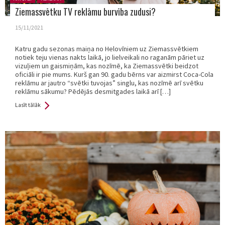
Ziemassvētku TV reklāmu burvība zudusi?
15/11/2021
Katru gadu sezonas maiņa no Helovīniem uz Ziemassvētkiem
notiek teju vienas nakts laikā, jo lielveikali no raganām pāriet uz
vizuļiem un gaismiņām, kas nozīmē, ka Ziemassvētki beidzot
oficiāli ir pie mums. Kurš gan 90. gadu bērns var aizmirst Coca-Cola
reklāmu ar jautro “svētki tuvojas” singlu, kas nozīmē arī svētku
reklāmu sākumu? Pēdējās desmitgades laikā arī […]
Lasīt tālāk