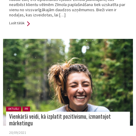
neatbilst klientu vēlmēm Zīmola paplašināšana tiek uzskatīta par
vienu no vissvarīgākajām daudzos uzņēmumos. Bieži vien ir
nodaļas, kas izveidotas, lai […]
Lasīt tālāk
Posted in:
AKTUĀLI
PR
Vienkārši veidi, kā izplatīt pozitīvismu, izmantojot
mārketingu
20/09/2021