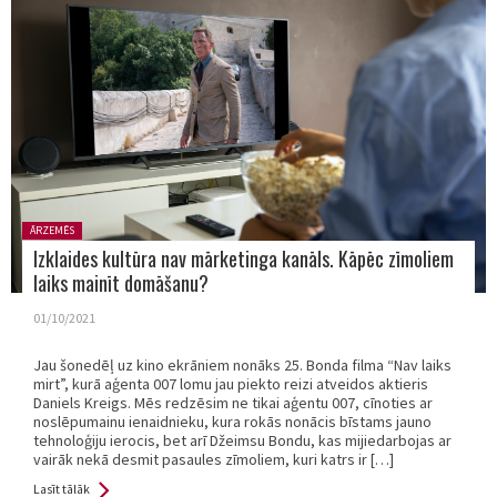
Posted
ĀRZEMĒS
in:
Izklaides kultūra nav mārketinga kanāls. Kāpēc zīmoliem
laiks mainīt domāšanu?
01/10/2021
Jau šonedēļ uz kino ekrāniem nonāks 25. Bonda filma “Nav laiks
mirt”, kurā aģenta 007 lomu jau piekto reizi atveidos aktieris
Daniels Kreigs. Mēs redzēsim ne tikai aģentu 007, cīnoties ar
noslēpumainu ienaidnieku, kura rokās nonācis bīstams jauno
tehnoloģiju ierocis, bet arī Džeimsu Bondu, kas mijiedarbojas ar
vairāk nekā desmit pasaules zīmoliem, kuri katrs ir […]
Lasīt tālāk