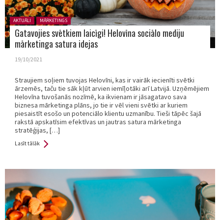
Posted in:
AKTUĀLI
MĀRKETINGS
Gatavojies svētkiem laicīgi! Helovīna sociālo mediju
mārketinga satura idejas
19/10/2021
Straujiem soļiem tuvojas Helovīni, kas ir vairāk iecienīti svētki
ārzemēs, taču tie sāk kļūt arvien iemīļotāki arī Latvijā. Uzņēmējiem
Helovīna tuvošanās nozīmē, ka ikvienam ir jāsagatavo sava
biznesa mārketinga plāns, jo tie ir vēl vieni svētki ar kuriem
piesaistīt esošo un potenciālo klientu uzmanību. Tieši tāpēc šajā
rakstā apskatīsim efektīvas un jautras satura mārketinga
stratēģijas, […]
Lasīt tālāk