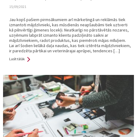
15/09/2021
Jau kopš pašiem pirmsākumiem arī mārketingā un reklāmās tiek
izmantoti mājdzīvnieki, kas mūsdienās neapšaubāmi tiek uztverti
kā pilnvērtīgi ģimenes locekļi. Neatkarīgi no pārstāvētās nozares,
uzņēmumi labprāt izmanto klientu padziļināto saikni ar
mājdzīvniekiem, radot produktus, kas piemēroti mājas mīluļiem.
Lai arī šodien lielākā daļa naudas, kas tiek iztērēta mājdzīvniekiem,
ir paredzēta pārtikai un veterinārajai aprūpei, tendences […]
Lasīt tālāk