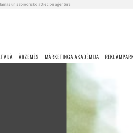
lāmas un sabiedrisko attiecību aģentūra.
ATVIJĀ
ĀRZEMĒS
MĀRKETINGA AKADĒMIJA
REKLĀMPAR