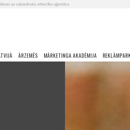
lāmas un sabiedrisko attiecību aģentūra.
ATVIJĀ
ĀRZEMĒS
MĀRKETINGA AKADĒMIJA
REKLĀMPAR