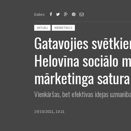
Dalies
Posted in:
AKTUĀLI
MĀRKETINGS
Gatavojies svētkiem
Helovīna sociālo m
mārketinga satura
Vienkāršas, bet efektīvas idejas uzmanība
19/10/2021, 10:21