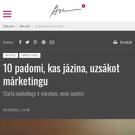
You are here:
Sākums
Aktuāli
10 padomi, kas jāzina, uzsākot mārketingu
Dalies
Drukāt
Posted in:
AKTUĀLI
MĀRKETINGS
10 padomi, kas jāzina, uzsākot
mārketingu
Starta mārketings ir maratons, nevis sprints!
03/09/2021, 15:48