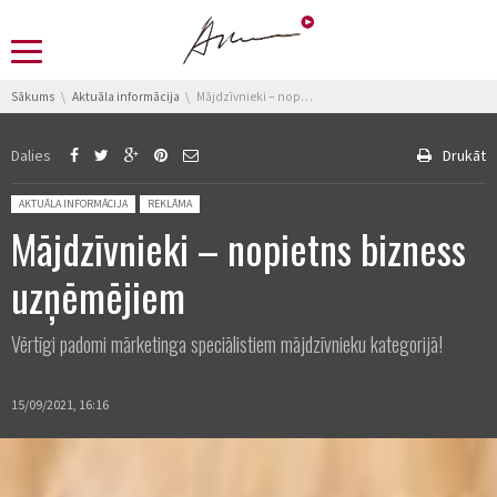
You are here:
Sākums
Aktuāla informācija
Mājdzīvnieki – nopietns bizness uzņēmējiem
Dalies
Drukāt
Posted in:
AKTUĀLA INFORMĀCIJA
REKLĀMA
Mājdzīvnieki – nopietns bizness
uzņēmējiem
Vērtīgi padomi mārketinga speciālistiem mājdzīvnieku kategorijā!
15/09/2021, 16:16