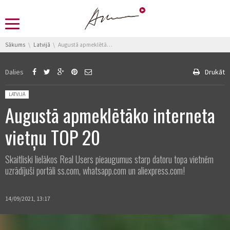
You are here:
Sākums
Latvijā
Augustā apmeklētāko interneta vietņu TOP 20
Dalies
Drukāt
Posted in:
LATVIJĀ
Augustā apmeklētāko interneta
vietņu TOP 20
Skaitliski lielākos Real Users pieaugumus starp datoru topa vietnēm
uzrādījuši portāli ss.com, whatsapp.com un aliexpress.com!
14/09/2021, 13:17