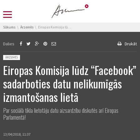
You are here:
Sākums
Ārzemēs
Eiropas Komisija lūdz “Facebook” sadarboties datu nelikumīgās izmantošanas lietā
Dalies
Drukāt
Posted in:
ĀRZEMĒS
Eiropas Komisija lūdz “Facebook”
sadarboties datu nelikumīgās
izmantošanas lietā
Par sociālā tīkla lietotāju datu aizsardzību diskutēs arī Eiropas
Parlamentā!
13/04/2018, 11:37