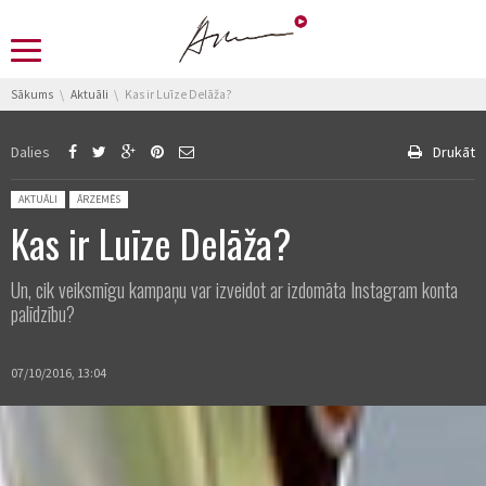
You are here:
Sākums
Aktuāli
Kas ir Luīze Delāža?
Dalies
Drukāt
Posted in:
AKTUĀLI
ĀRZEMĒS
Kas ir Luīze Delāža?
Un, cik veiksmīgu kampaņu var izveidot ar izdomāta Instagram konta
palīdzību?
07/10/2016, 13:04