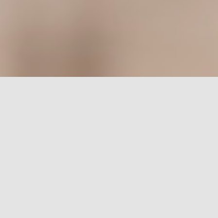
rch for: