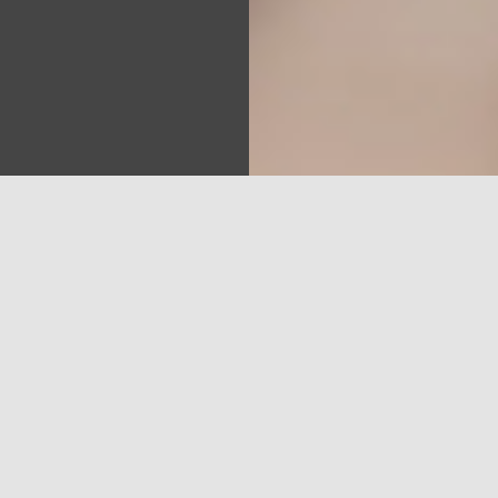
Sea
tīja likumprojektu par sabiedrisko elektronisko