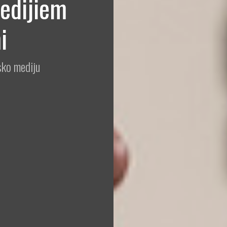
edijiem
i
sko mediju