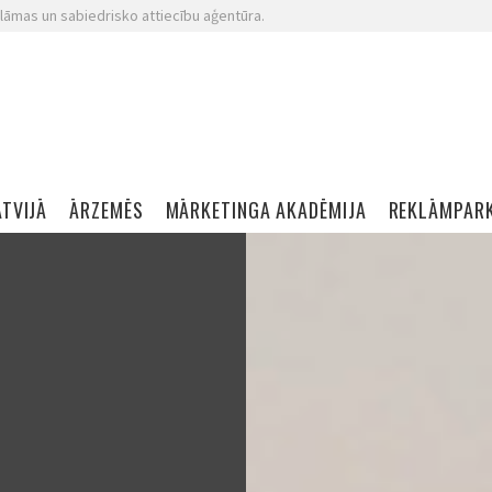
lāmas un sabiedrisko attiecību aģentūra.
ATVIJĀ
ĀRZEMĒS
MĀRKETINGA AKADĒMIJA
REKLĀMPAR