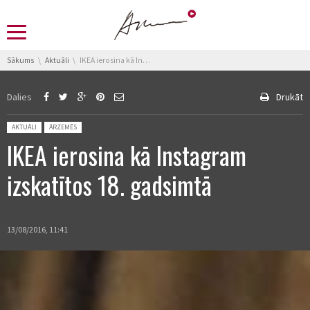
You are here:
Sākums
Aktuāli
IKEA ierosina kā Instagram izskatītos 18. gadsimtā
Dalies
Drukāt
Posted in:
AKTUĀLI
ĀRZEMĒS
IKEA ierosina kā Instagram
izskatītos 18. gadsimtā
13/08/2016, 11:41