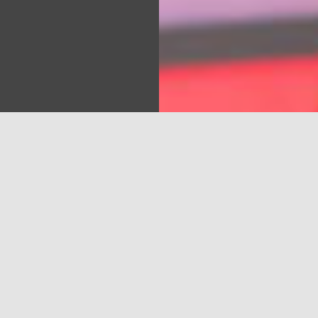
Sea
os atgriežas Latvijas iedzīvotāju iecienītie TV šovi un