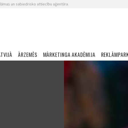
lāmas un sabiedrisko attiecību aģentūra.
ATVIJĀ
ĀRZEMĒS
MĀRKETINGA AKADĒMIJA
REKLĀMPAR