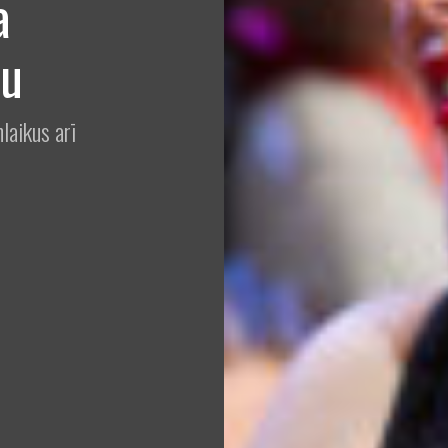
a
bu
nlaikus arī