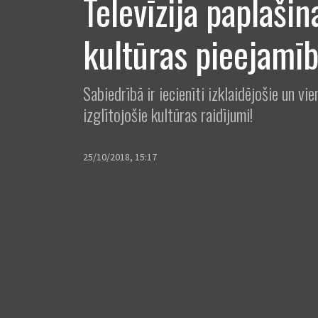
Televīzija paplašin
kultūras pieejamī
Sabiedrībā ir iecienīti izklaidējošie un vie
izglītojošie kultūras raidījumi!
25/10/2018, 15:17