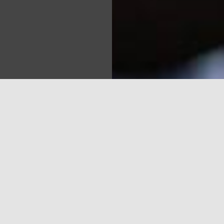
Sea
 TV3, kura skatīšanās laika daļa bija 10,3%. Otrs