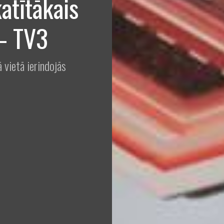
atītākais
– TV3
vietā ierindojās