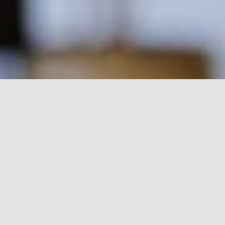
rch for: