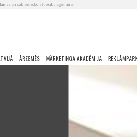
lāmas un sabiedrisko attiecību aģentūra.
ATVIJĀ
ĀRZEMĒS
MĀRKETINGA AKADĒMIJA
REKLĀMPAR