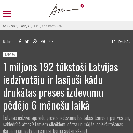
You are here:
Sākums
Latvijā
1 miljons 192 tūkstoši Latvijas iedzīvotāju ir lasījuši kādu drukātas preses izdevumu pēdējo 6 mēnešu laikā
Dalies
Drukāt
Posted in:
LATVIJĀ
1 miljons 192 tūkstoši Latvijas
iedzīvotāju ir lasījuši kādu
drukātas preses izdevumu
pēdējo 6 mēnešu laikā
Latvijas iedzīvotāju vidū preses izdevumu lasītākās tēmas ir par vēsturi,
sabiedrībā atpazīstamiem cilvēkiem, dārza un mājās labiekārtošanas
darbiem un jautājumiem par bērnu audzināšanu!