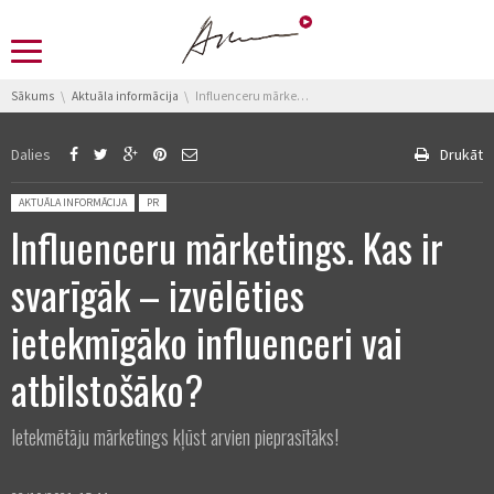
You are here:
Sākums
Aktuāla informācija
Influenceru mārketings. Kas ir svarīgāk – izvēlēties ietekmīgāko influenceri vai atbilstošāko?
Dalies
Drukāt
Posted in:
AKTUĀLA INFORMĀCIJA
PR
Influenceru mārketings. Kas ir
svarīgāk – izvēlēties
ietekmīgāko influenceri vai
atbilstošāko?
Ietekmētāju mārketings kļūst arvien pieprasītāks!