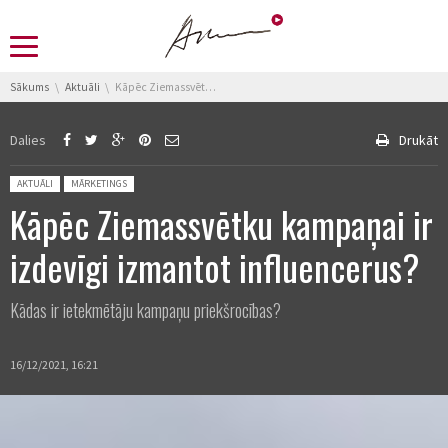
You are here:
Sākums
Aktuāli
Kāpēc Ziemassvētku kampaņai ir izdevīgi izmantot influencerus?
Dalies
Drukāt
Posted in:
AKTUĀLI
MĀRKETINGS
Kāpēc Ziemassvētku kampaņai ir
izdevīgi izmantot influencerus?
Kādas ir ietekmētāju kampaņu priekšrocības?
16/12/2021, 16:21