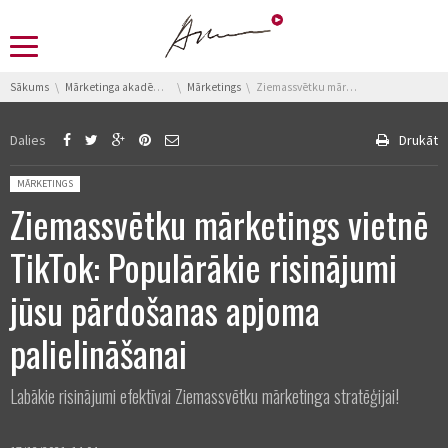
You are here:
Sākums
Mārketinga akadēmija
Mārketings
Ziemassvētku mārketings vietnē TikTok: Populārākie risinājumi jūsu pārdošanas apjoma palielināšanai
Dalies
Drukāt
Posted in:
MĀRKETINGS
Ziemassvētku mārketings vietnē
TikTok: Populārākie risinājumi
jūsu pārdošanas apjoma
palielināšanai
Labākie risinājumi efektīvai Ziemassvētku mārketinga stratēģijai!