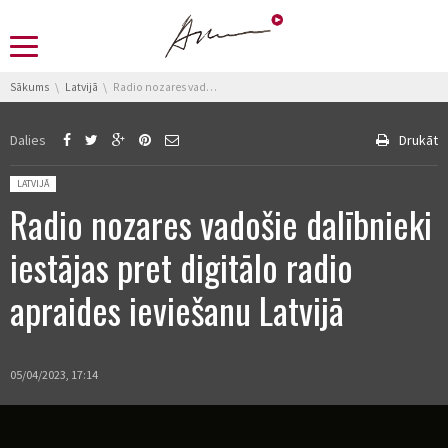
You are here:
Sākums
Latvijā
Radio nozares vadošie dalībnieki iestājas pret digitālo radio apraides ieviešanu Latvijā
Dalies
Drukāt
Posted in:
LATVIJĀ
Radio nozares vadošie dalībnieki
iestājas pret digitālo radio
apraides ieviešanu Latvijā
05/04/2023, 17:14