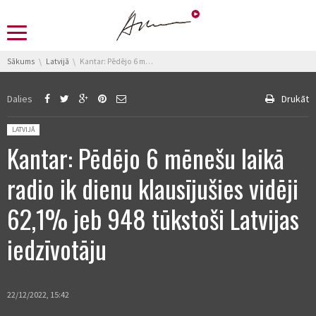
You are here:
Sākums
Latvijā
Kantar: Pēdējo 6 mēnešu laikā radio ik dienu klausījušies vidēji 62,1% jeb 948 tūkstoši Latvijas iedzīvotāju
Dalies
Drukāt
Posted in:
LATVIJĀ
Kantar: Pēdējo 6 mēnešu laikā
radio ik dienu klausījušies vidēji
62,1% jeb 948 tūkstoši Latvijas
iedzīvotāju
22/12/2022, 15:42