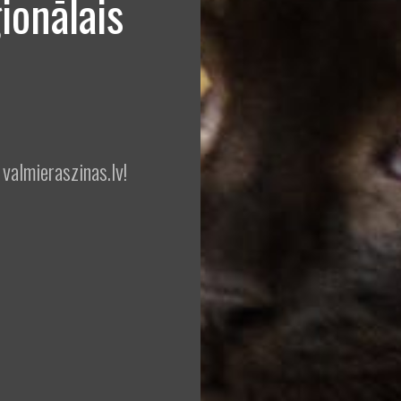
ionālais
 valmieraszinas.lv!