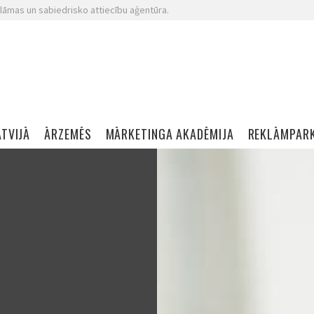
lāmas un sabiedrisko attiecību aģentūra.
ATVIJĀ
ĀRZEMĒS
MĀRKETINGA AKADĒMIJA
REKLĀMPAR