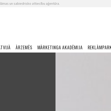
lāmas un sabiedrisko attiecību aģentūra.
ATVIJĀ
ĀRZEMĒS
MĀRKETINGA AKADĒMIJA
REKLĀMPAR