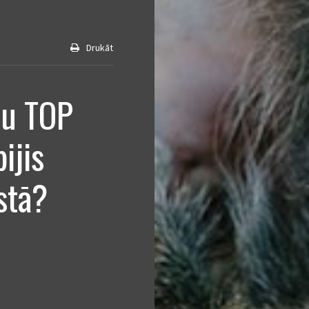
Drukāt
ņu TOP
ijis
stā?