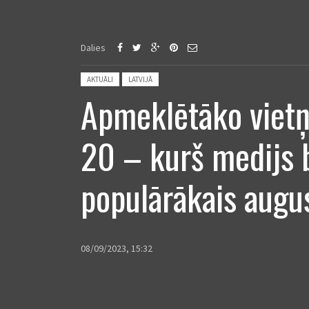
Dalies
Posted in:
AKTUĀLI
LATVIJĀ
Apmeklētāko viet
20 – kurš medijs b
populārākais augu
08/09/2023, 15:32