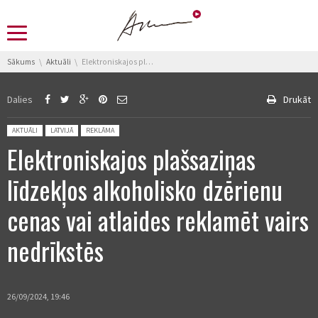
You are here:
Sākums
Aktuāli
Elektroniskajos plašsaziņas līdzekļos alkoholisko dzērienu cenas vai atlaides reklamēt vairs nedrīkstēs
Dalies
Drukāt
Posted in:
AKTUĀLI
LATVIJĀ
REKLĀMA
Elektroniskajos plašsaziņas
līdzekļos alkoholisko dzērienu
cenas vai atlaides reklamēt vairs
nedrīkstēs
26/09/2024, 19:46