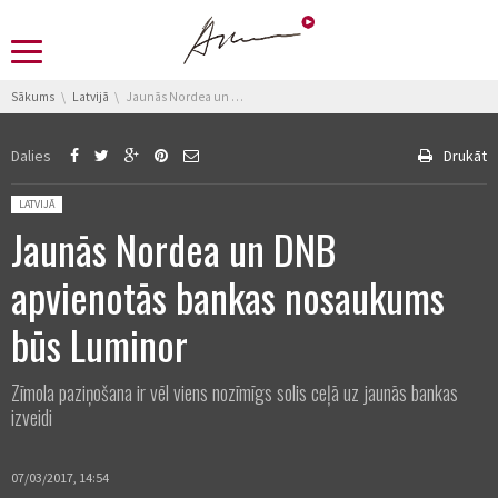
You are here:
Sākums
Latvijā
Jaunās Nordea un DNB apvienotās bankas nosaukums būs Luminor
Dalies
Drukāt
Posted in:
LATVIJĀ
Jaunās Nordea un DNB
apvienotās bankas nosaukums
būs Luminor
Zīmola paziņošana ir vēl viens nozīmīgs solis ceļā uz jaunās bankas
izveidi
07/03/2017, 14:54