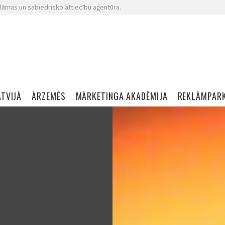
lāmas un sabiedrisko attiecību aģentūra.
ATVIJĀ
ĀRZEMĒS
MĀRKETINGA AKADĒMIJA
REKLĀMPAR