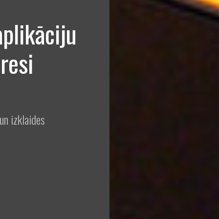
plikāciju
eresi
un izklaides