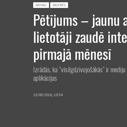
Posted in:
AKTUĀLI
ĀRZEMĒS
Pētījums – jaunu a
lietotāji zaudē int
pirmajā mēnesī
Izrādās, ka “visilgdzīvojošākās” ir mediju 
aplikācijas
23/08/2016, 10:54