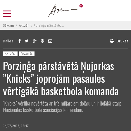
You are here:
Sākums
Aktuāli
Porziņģa pārstāvētā Ņujorkas ”Knicks” joprojām pasaules vērtīgākā basketbola komanda
Dalies
Drukāt
Posted in:
AKTUĀLI
ĀRZEMĒS
Porziņģa pārstāvētā Ņujorkas
”Knicks” joprojām pasaules
vērtīgākā basketbola komanda
''Knicks'' vērtība novērtēta ar trīs miljardiem dolāru un ir lielākā starp
Nacionālās basketbola asociācijas komandām.
14/07/2016, 12:47