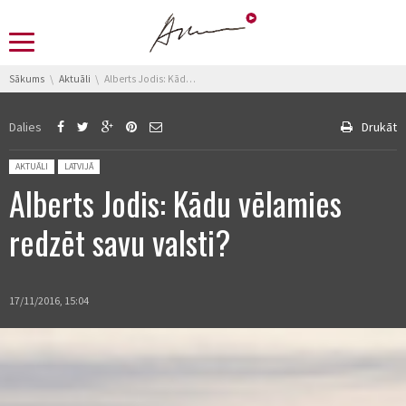
You are here:
Sākums
Aktuāli
Alberts Jodis: Kādu vēlamies redzēt savu valsti?
Dalies
Drukāt
Posted in:
AKTUĀLI
LATVIJĀ
Alberts Jodis: Kādu vēlamies
redzēt savu valsti?
17/11/2016, 15:04