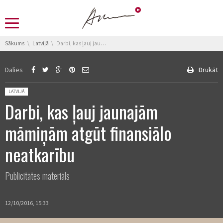
You are here:
Sākums
Latvijā
Darbi, kas ļauj jaunajām māmiņām atgūt finansiālo neatkarību
Dalies
Drukāt
Posted in:
LATVIJĀ
Darbi, kas ļauj jaunajām
māmiņām atgūt finansiālo
neatkarību
Publicitātes materiāls
12/10/2016, 15:33