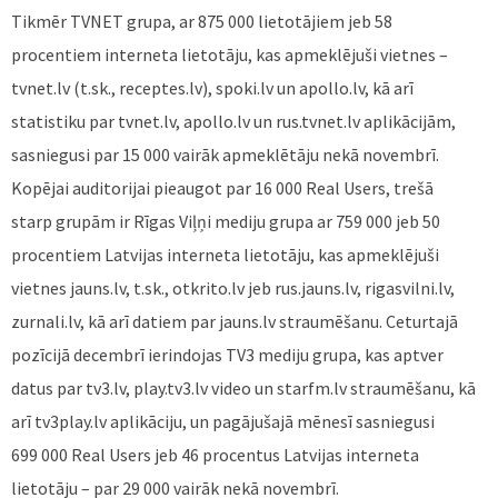
Tikmēr TVNET grupa, ar 875 000 lietotājiem jeb 58
procentiem interneta lietotāju, kas apmeklējuši vietnes –
tvnet.lv (t.sk., receptes.lv), spoki.lv un apollo.lv, kā arī
statistiku par tvnet.lv, apollo.lv un rus.tvnet.lv aplikācijām,
sasniegusi par 15 000 vairāk apmeklētāju nekā novembrī.
Kopējai auditorijai pieaugot par 16 000 Real Users, trešā
starp grupām ir Rīgas Viļņi mediju grupa ar 759 000 jeb 50
procentiem Latvijas interneta lietotāju, kas apmeklējuši
vietnes jauns.lv, t.sk., otkrito.lv jeb rus.jauns.lv, rigasvilni.lv,
zurnali.lv, kā arī datiem par jauns.lv straumēšanu. Ceturtajā
pozīcijā decembrī ierindojas TV3 mediju grupa, kas aptver
datus par tv3.lv, play.tv3.lv video un starfm.lv straumēšanu, kā
arī tv3play.lv aplikāciju, un pagājušajā mēnesī sasniegusi
699 000 Real Users jeb 46 procentus Latvijas interneta
lietotāju – par 29 000 vairāk nekā novembrī.