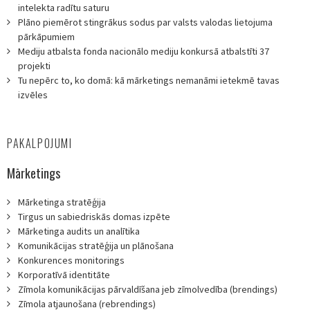
intelekta radītu saturu
Plāno piemērot stingrākus sodus par valsts valodas lietojuma
pārkāpumiem
Mediju atbalsta fonda nacionālo mediju konkursā atbalstīti 37
projekti
Tu nepērc to, ko domā: kā mārketings nemanāmi ietekmē tavas
izvēles
PAKALPOJUMI
Mārketings
Mārketinga stratēģija
Tirgus un sabiedriskās domas izpēte
Mārketinga audits un analītika
Komunikācijas stratēģija un plānošana
Konkurences monitorings
Korporatīvā identitāte
Zīmola komunikācijas pārvaldīšana jeb zīmolvedība (brendings)
Zīmola atjaunošana (rebrendings)