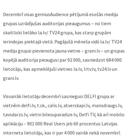
Decembrī visas gemiusAudience pētījumā esošās mediju
grupas uzrādījušas auditorijas pieaugumus – no tiem
skaitliski lielāko la.lv/ TV24 grupa, kas starp grupām
ierindojas piektajā vietā. Pagājušā mēneša vidū la.lv/ TV24
mediju grupai pievienota jauna vietne – grani.lv – un grupas
kopējā auditorija pieaugusi par 92 000, sasniedzot 684 000
lietotāju, kas apmeklējuši vietnes la.lv, lrtv.lv, tv24.lv un
grani.lv.
Visvairāk lietotāju decembrī sasniegusi DELFI grupa ar
vietnēm delfi.lv, t.sk., calis.lv, atverskapi.lv, mansdraugs.lv,
tavsdarzs.lv, vietni bilesuparadize.lv, Delfi TV, kā arī mobilo
aplikāciju – 901 000 Real Users jeb 60 procentus Latvijas
interneta lietotāju, kas ir par 4 000 vairāk nekā novembrī.