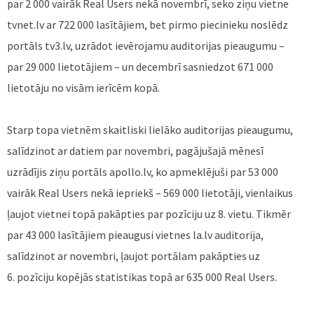
par 2 000 vairāk Real Users nekā novembrī, seko ziņu vietne
tvnet.lv ar 722 000 lasītājiem, bet pirmo piecinieku noslēdz
portāls tv3.lv, uzrādot ievērojamu auditorijas pieaugumu –
par 29 000 lietotājiem – un decembrī sasniedzot 671 000
lietotāju no visām ierīcēm kopā.
Starp topa vietnēm skaitliski lielāko auditorijas pieaugumu,
salīdzinot ar datiem par novembri, pagājušajā mēnesī
uzrādījis ziņu portāls apollo.lv, ko apmeklējuši par 53 000
vairāk Real Users nekā iepriekš – 569 000 lietotāji, vienlaikus
ļaujot vietnei topā pakāpties par pozīciju uz 8. vietu. Tikmēr
par 43 000 lasītājiem pieaugusi vietnes la.lv auditorija,
salīdzinot ar novembri, ļaujot portālam pakāpties uz
6. pozīciju kopējās statistikas topā ar 635 000 Real Users.