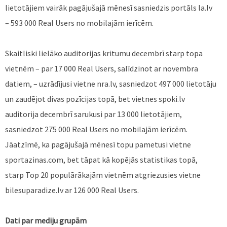
lietotājiem vairāk pagājušajā mēnesī sasniedzis portāls la.lv
– 593 000 Real Users no mobilajām ierīcēm.
Skaitliski lielāko auditorijas kritumu decembrī starp topa
vietnēm – par 17 000 Real Users, salīdzinot ar novembra
datiem, – uzrādījusi vietne nra.lv, sasniedzot 497 000 lietotāju
un zaudējot divas pozīcijas topā, bet vietnes spoki.lv
auditorija decembrī sarukusi par 13 000 lietotājiem,
sasniedzot 275 000 Real Users no mobilajām ierīcēm.
Jāatzīmē, ka pagājušajā mēnesī topu pametusi vietne
sportazinas.com, bet tāpat kā kopējās statistikas topā,
starp Top 20 populārākajām vietnēm atgriezusies vietne
bilesuparadize.lv ar 126 000 Real Users.
Dati par mediju grupām