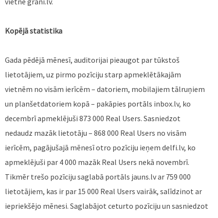
vietne grani.lv.
Kopējā statistika
Gada pēdējā mēnesī, auditorijai pieaugot par tūkstoš
lietotājiem, uz pirmo pozīciju starp apmeklētākajām
vietnēm no visām ierīcēm – datoriem, mobilajiem tālruņiem
un planšetdatoriem kopā – pakāpies portāls inbox.lv, ko
decembrī apmeklējuši 873 000 Real Users. Sasniedzot
nedaudz mazāk lietotāju – 868 000 Real Users no visām
ierīcēm, pagājušajā mēnesī otro pozīciju ieņem delfi.lv, ko
apmeklējuši par 4 000 mazāk Real Users nekā novembrī.
Tikmēr trešo pozīciju saglabā portāls jauns.lv ar 759 000
lietotājiem, kas ir par 15 000 Real Users vairāk, salīdzinot ar
iepriekšējo mēnesi. Saglabājot ceturto pozīciju un sasniedzot