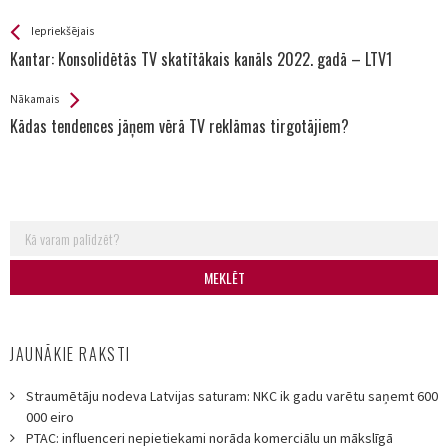
See more
Back
Iepriekšējais
All
Kantar: Konsolidētās TV skatītākais kanāls 2022. gadā – LTV1
Entries
Nākamais
Kādas tendences jāņem vērā TV reklāmas tirgotājiem?
Search for:
JAUNĀKIE RAKSTI
Straumētāju nodeva Latvijas saturam: NKC ik gadu varētu saņemt 600
000 eiro
PTAC: influenceri nepietiekami norāda komerciālu un mākslīgā