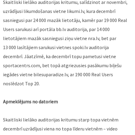
Skaitliski lielāko auditorijas kritumu, salīdzinot ar novembri,
uzrādījusi likumdošanas vietne likumi.lv, kura decembrī
sasniegusi par 24 000 mazāk lietotāju, kamēr par 19 000 Real
Users sarukusi arī portāla bb.lv auditorija, par 14 000
lietotājiem mazāk sasniegusi ziņu vietne nra.lv, bet par
13 000 lasītājiem sarukusi vietnes spoki.lv auditorija
decembrī. Jāatzīmē, ka decembrī topu pametusi vietne
sportacentrs.com, bet topā atgriezusies pasākumu biļešu
iegādes vietne bilesuparadize.lv, ar 190 000 Real Users
noslēdzot Top 20.
Apmeklējums no datoriem
Skaitliski lielāko auditorijas kritumu starp topa vietnēm
decembrī uzrādījusi viena no topa līderu vietnēm – video