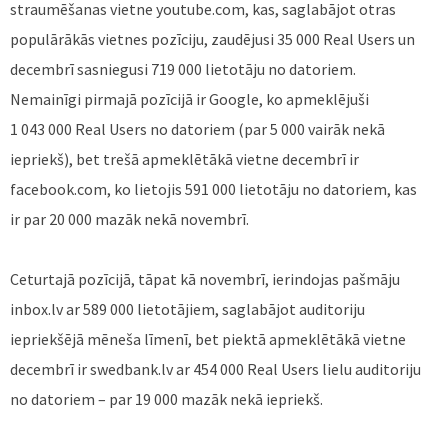
straumēšanas vietne youtube.com, kas, saglabājot otras
populārākās vietnes pozīciju, zaudējusi 35 000 Real Users un
decembrī sasniegusi 719 000 lietotāju no datoriem.
Nemainīgi pirmajā pozīcijā ir Google, ko apmeklējuši
1 043 000 Real Users no datoriem (par 5 000 vairāk nekā
iepriekš), bet trešā apmeklētākā vietne decembrī ir
facebook.com, ko lietojis 591 000 lietotāju no datoriem, kas
ir par 20 000 mazāk nekā novembrī.
Ceturtajā pozīcijā, tāpat kā novembrī, ierindojas pašmāju
inbox.lv ar 589 000 lietotājiem, saglabājot auditoriju
iepriekšējā mēneša līmenī, bet piektā apmeklētākā vietne
decembrī ir swedbank.lv ar 454 000 Real Users lielu auditoriju
no datoriem – par 19 000 mazāk nekā iepriekš.