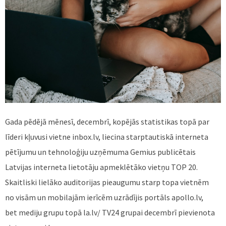
Gada pēdējā mēnesī, decembrī, kopējās statistikas topā par
līderi kļuvusi vietne inbox.lv, liecina starptautiskā interneta
pētījumu un tehnoloģiju uzņēmuma Gemius publicētais
Latvijas interneta lietotāju apmeklētāko vietņu TOP 20.
Skaitliski lielāko auditorijas pieaugumu starp topa vietnēm
no visām un mobilajām ierīcēm uzrādījis portāls apollo.lv,
bet mediju grupu topā la.lv/ TV24 grupai decembrī pievienota