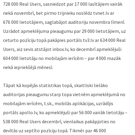
728 000 Real Users, sasniedzot par 17 000 lasītājiem vairāk
nekā novembrī, bet pirmo trijnieku noslēdz tvnet.lv ar
676 000 lietotājiem, saglabājot auditoriju novembra līmenī.
Uzrādot apmeklējuma pieaugumu par 29 000 lietotājiem, uz
ceturto pozīciju topā pakāpies portāls tv3.lv ar 634 000 Real
Users, aiz sevis atstājot inbox.lv, ko decembrī apmeklējuši
604 000 lietotāju no mobilajām ierīcēm – par 4 000 mazāk
nekā iepriekšējā mēnesī.
Tāpat kā kopējās statistikas topā, skaitliski lielāko
auditorijas pieaugumu starp topa vietnēm apmeklējumā no
mobilajām ierīcēm, t.sk., mobilās aplikācijas, uzrādījis
portāls apollo.lv, ko apmeklējuši par 56 000 vairāk lietotāju –
538 000 Real Users decembrī, vienlaikus pakāpjoties no
devītās uz septīto pozīciju topā. Tikmēr par 46 000