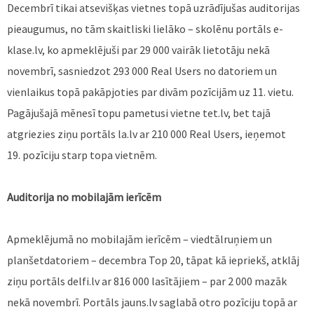
Decembrī tikai atsevišķas vietnes topā uzrādījušas auditorijas
pieaugumus, no tām skaitliski lielāko – skolēnu portāls e-
klase.lv, ko apmeklējuši par 29 000 vairāk lietotāju nekā
novembrī, sasniedzot 293 000 Real Users no datoriem un
vienlaikus topā pakāpjoties par divām pozīcijām uz 11. vietu.
Pagājušajā mēnesī topu pametusi vietne tet.lv, bet tajā
atgriezies ziņu portāls la.lv ar 210 000 Real Users, ieņemot
19. pozīciju starp topa vietnēm.
Auditorija no mobilajām ierīcēm
Apmeklējumā no mobilajām ierīcēm – viedtālruņiem un
planšetdatoriem – decembra Top 20, tāpat kā iepriekš, atklāj
ziņu portāls delfi.lv ar 816 000 lasītājiem – par 2 000 mazāk
nekā novembrī. Portāls jauns.lv saglabā otro pozīciju topā ar