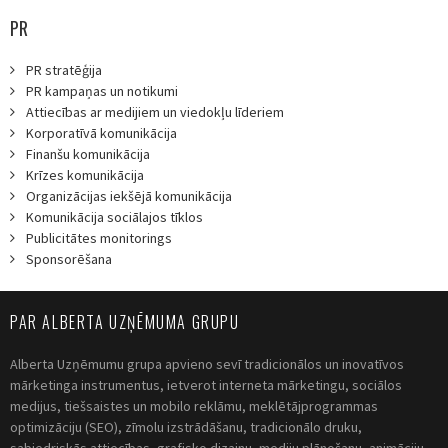
PR
PR stratēģija
PR kampaņas un notikumi
Attiecības ar medijiem un viedokļu līderiem
Korporatīvā komunikācija
Finanšu komunikācija
Krīzes komunikācija
Organizācijas iekšējā komunikācija
Komunikācija sociālajos tīklos
Publicitātes monitorings
Sponsorēšana
PAR ALBERTA UZŅĒMUMA GRUPU
Alberta Uzņēmumu grupa apvieno sevī tradicionālos un inovatīvos
mārketinga instrumentus, ietverot interneta mārketingu, sociālos
medijus, tiešsaistes un mobilo reklāmu, meklētājprogrammas
optimizāciju (SEO), zīmolu izstrādāšanu, tradicionālo druku,