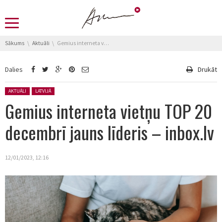
You are here:
Sākums
Aktuāli
Gemius interneta vietņu TOP 20 decembrī jauns līderis – inbox.lv
Dalies
Drukāt
Posted in:
AKTUĀLI
LATVIJĀ
Gemius interneta vietņu TOP 20
decembrī jauns līderis – inbox.lv
12/01/2023, 12:16